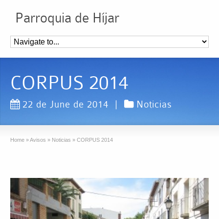
Parroquia de Híjar
CORPUS 2014
22 de June de 2014
|
Noticias
Home
»
Avisos
»
Noticias
»
CORPUS 2014