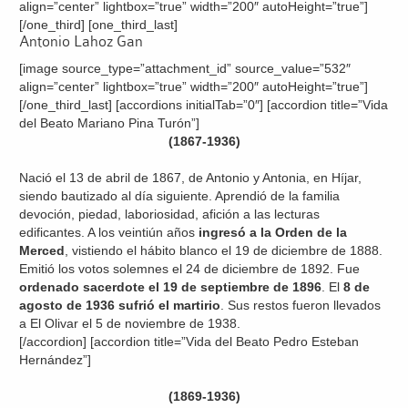
align=”center” lightbox=”true” width=”200″ autoHeight=”true”]
[/one_third] [one_third_last]
Antonio Lahoz Gan
[image source_type=”attachment_id” source_value=”532″
align=”center” lightbox=”true” width=”200″ autoHeight=”true”]
[/one_third_last] [accordions initialTab=”0″] [accordion title=”Vida
del Beato Mariano Pina Turón”]
(1867-1936)
Nació el 13 de abril de 1867, de Antonio y Antonia, en Híjar,
siendo bautizado al día siguiente. Aprendió de la familia
devoción, piedad, laboriosidad, afición a las lecturas
edificantes. A los veintiún años
ingresó a la Orden de la
Merced
, vistiendo el hábito blanco el 19 de diciembre de 1888.
Emitió los votos solemnes el 24 de diciembre de 1892. Fue
ordenado sacerdote el 19 de septiembre de 1896
. El
8 de
agosto de 1936 sufrió el martirio
. Sus restos fueron llevados
a El Olivar el 5 de noviembre de 1938.
[/accordion] [accordion title=”Vida del Beato Pedro Esteban
Hernández”]
(1869-1936)