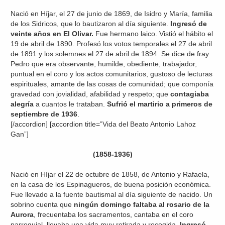
Nació en Híjar, el 27 de junio de 1869, de Isidro y María, familia
de los Sidricos, que lo bautizaron al día siguiente.
Ingresó de
veinte años en El Olivar.
Fue hermano laico. Vistió el hábito el
19 de abril de 1890. Profesó los votos temporales el 27 de abril
de 1891 y los solemnes el 27 de abril de 1894. Se dice de fray
Pedro que era observante, humilde, obediente, trabajador,
puntual en el coro y los actos comunitarios, gustoso de lecturas
espirituales, amante de las cosas de comunidad; que componía
gravedad con jovialidad, afabilidad y respeto; que
contagiaba
alegría
a cuantos le trataban.
Sufrió el martirio a primeros de
septiembre de 1936
.
[/accordion] [accordion title=”Vida del Beato Antonio Lahoz
Gan”]
(1858-1936)
Nació en Híjar el 22 de octubre de 1858, de Antonio y Rafaela,
en la casa de los Espinagueros, de buena posición económica.
Fue llevado a la fuente bautismal al día siguiente de nacido. Un
sobrino cuenta que
ningún domingo faltaba al rosario de la
Aurora
, frecuentaba los sacramentos, cantaba en el coro
parroquial, llevaba una vida muy retirada y recogida.
Ingresó