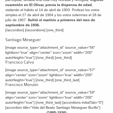
cuarentón en El Olivar, previa la dispensa de edad
,
vistiendo el hábito el 14 de abril de 1903. Profesó los votos
simples el 27 de abril de 1904 y los votos solemnes el 28 de
julio de 1907.
Sufrió el martirio a primeros del mes de
septiembre de 1936.
[/accordion] [/accordions] [one_third]
Santiago Meseguer
[image source_type=”attachment_id” source_value=”56″
lightbox=”true” align=”center” icon=”zoom” width=”200″
autoHeight=”true”] [/one_third] [one_third]
Francisco Calvo
[image source_type=”attachment_id” source_value=”57″
align=”center” icon=”zoom” lightbox=”true” width=”200″
autoHeight=”true”] [/one_third] [one_third_last]
Francisco Monzón
[image source_type=”attachment_id” source_value=”59″
align=”center” icon=”zoom” lightbox=”true” width=”200″
autoHeight=”true”] [/one_third_last] [accordions initialTab=”0″]
[accordion title=”Vida del Beato Santiago Meseguer Burillo”]
(1885-1936)