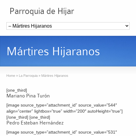
Parroquia de Híjar
Mártires Hijaranos
Home
»
La Parroquia
»
Mártires Hijaranos
[one_third]
Mariano Pina Turón
[image source_type=”attachment_id” source_value=”544″
align=”center” lightbox=”true” width=”200″ autoHeight=”true”]
[/one_third] [one_third]
Pedro Esteban Hernández
[image source_type=”attachment_id” source_value=”531″