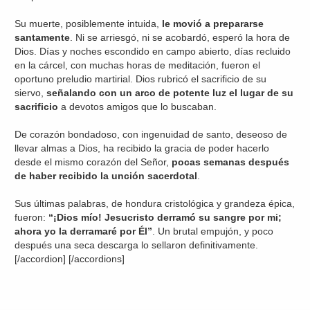
Su muerte, posiblemente intuida,
le movió a prepararse
santamente
. Ni se arriesgó, ni se acobardó, esperó la hora de
Dios. Días y noches escondido en campo abierto, días recluido
en la cárcel, con muchas horas de meditación, fueron el
oportuno preludio martirial. Dios rubricó el sacrificio de su
siervo,
señalando con un arco de potente luz el lugar de su
sacrificio
a devotos amigos que lo buscaban.
De corazón bondadoso, con ingenuidad de santo, deseoso de
llevar almas a Dios, ha recibido la gracia de poder hacerlo
desde el mismo corazón del Señor,
pocas semanas después
de haber recibido la unción sacerdotal
.
Sus últimas palabras, de hondura cristológica y grandeza épica,
fueron:
“¡Dios mío! Jesucristo derramó su sangre por mi;
ahora yo la derramaré por Él”
. Un brutal empujón, y poco
después una seca descarga lo sellaron definitivamente.
[/accordion] [/accordions]