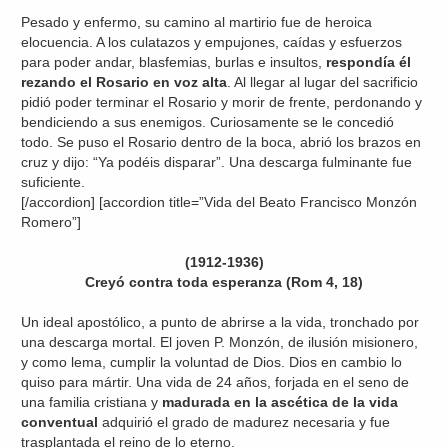
Pesado y enfermo, su camino al martirio fue de heroica
elocuencia. A los culatazos y empujones, caídas y esfuerzos
para poder andar, blasfemias, burlas e insultos,
respondía él
rezando el Rosario en voz alta
. Al llegar al lugar del sacrificio
pidió poder terminar el Rosario y morir de frente, perdonando y
bendiciendo a sus enemigos. Curiosamente se le concedió
todo. Se puso el Rosario dentro de la boca, abrió los brazos en
cruz y dijo: “Ya podéis disparar”. Una descarga fulminante fue
suficiente.
[/accordion] [accordion title=”Vida del Beato Francisco Monzón
Romero”]
(1912-1936)
Creyó contra toda esperanza (Rom 4, 18)
Un ideal apostólico, a punto de abrirse a la vida, tronchado por
una descarga mortal. El joven P. Monzón, de ilusión misionero,
y como lema, cumplir la voluntad de Dios. Dios en cambio lo
quiso para mártir. Una vida de 24 años, forjada en el seno de
una familia cristiana y
madurada en la ascética de la vida
conventual
adquirió el grado de madurez necesaria y fue
trasplantada el reino de lo eterno.