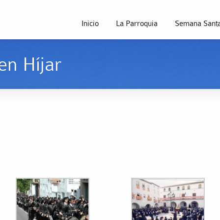
Inicio
La Parroquia
Semana Santa
n Híjar