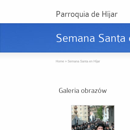
Parroquia de Híjar
Semana Santa e
Home
»
Semana Santa en Híjar
Galeria obrazów