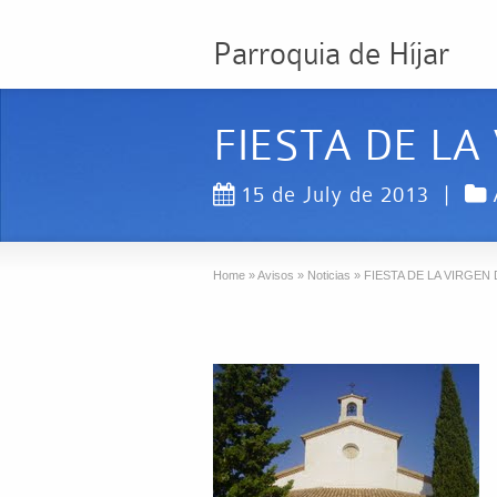
Parroquia de Híjar
FIESTA DE LA
15 de July de 2013
|
Home
»
Avisos
»
Noticias
»
FIESTA DE LA VIRGEN