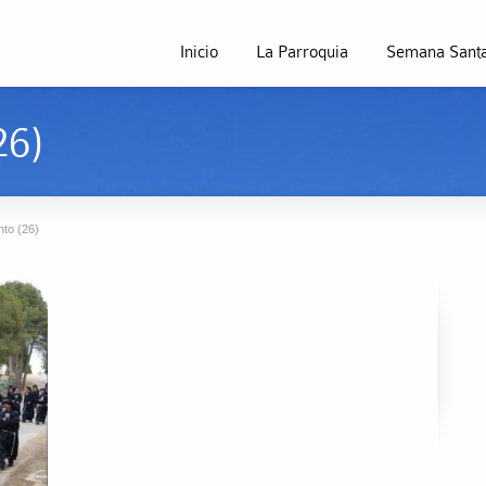
Inicio
La Parroquia
Semana Santa
26)
nto (26)