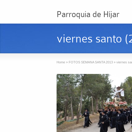
Parroquia de Híjar
viernes santo (
Home
»
FOTOS SEMANA SANTA 2013
»
viernes sa