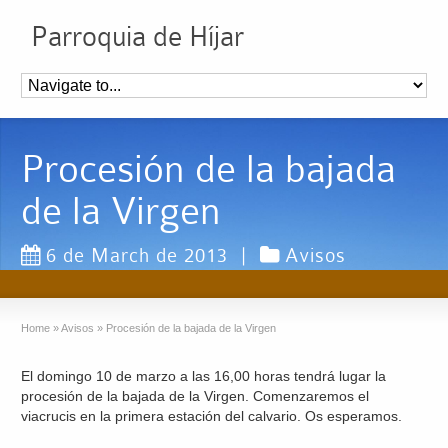
Parroquia de Híjar
Procesión de la bajada
de la Virgen
6 de March de 2013
|
Avisos
Home
»
Avisos
»
Procesión de la bajada de la Virgen
El domingo 10 de marzo a las 16,00 horas tendrá lugar la
procesión de la bajada de la Virgen. Comenzaremos el
viacrucis en la primera estación del calvario. Os esperamos.